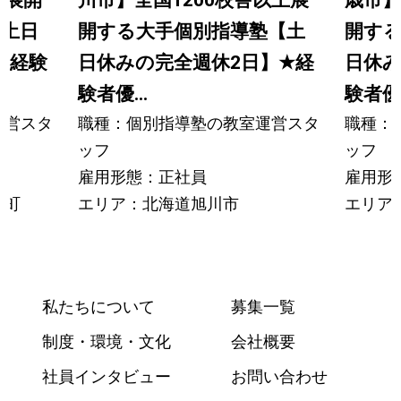
上展開
川市】全国1200校舎以上展
歳市】
【土日
開する大手個別指導塾【土
開す
★
経験
日休みの完全週休2日】
★
経
日休み
験者優...
験者優.
運営スタ
職種：個別指導塾の教室運営スタ
職種：
ッフ
ッフ
雇用形態：正社員
雇用形
水町
エリア：北海道旭川市
エリア
私たちについて
募集一覧
制度・環境・文化
会社概要
社員インタビュー
お問い合わせ