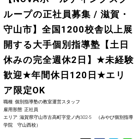
ループの正社員募集 / 滋賀・
守山市】全国1200校舎以上展
開する大手個別指導塾【土日
休みの完全週休2日】
★
未経験
歓迎
★
年間休日120日
★
エリ
ア限定OK
職種: 個別指導塾の教室運営スタッフ
雇用形態: 正社員
エリア: 滋賀県守山市古高町字堂ノ内302-5 （みやび個別指導
学院 守山西校）