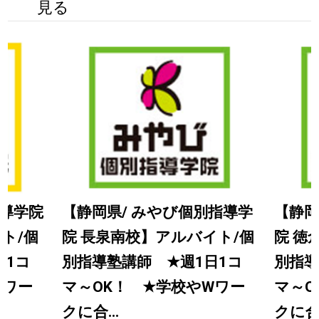
見る
指導学院
【静岡県/ みやび個別指導学
【静岡
ト/個
院 長泉南校】アルバイト/個
院 徳
日1コ
別指導塾講師
★
週1日1コ
別指
Wワー
マ～OK！
★
学校やWワー
マ～
クに合...
クに合.